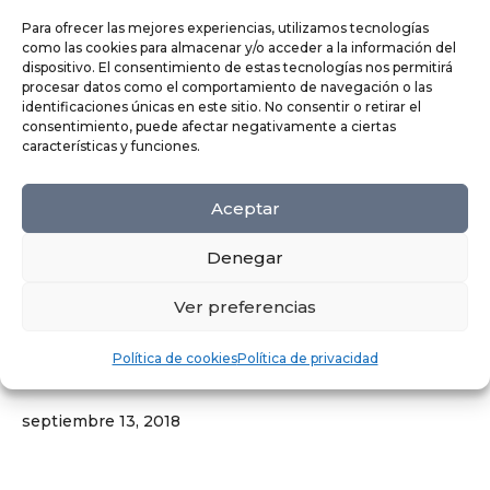
907-723-4608
Para ofrecer las mejores experiencias, utilizamos tecnologías
Aurosfurniture@domain.vn
como las cookies para almacenar y/o acceder a la información del
dispositivo. El consentimiento de estas tecnologías nos permitirá
procesar datos como el comportamiento de navegación o las
+ JOIN OUR NEWSLETTER
identificaciones únicas en este sitio. No consentir o retirar el
consentimiento, puede afectar negativamente a ciertas
características y funciones.
Aceptar
Copyright © 2019
Auros.
All rights reserved.
Denegar
Ver preferencias
Footer 02
Política de cookies
Política de privacidad
septiembre 13, 2018