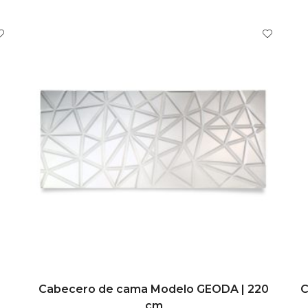
AÑADIR AL CARRITO
Cabecero de cama Modelo GEODA | 220
C
cm