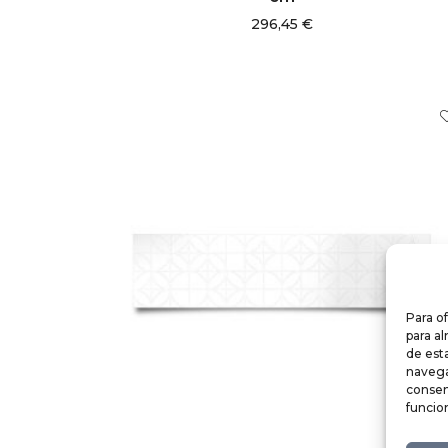
296,45
€
Para o
para a
de est
navegac
consen
funcio