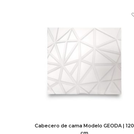
AÑADIR AL CARRITO
Cabecero de cama Modelo GEODA | 120
cm