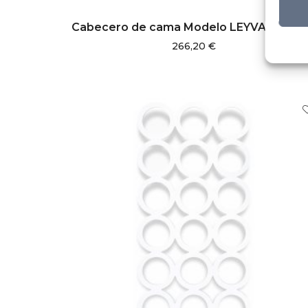
AÑADIR AL CARRITO
Cabecero de cama Modelo LEYVA | 240
266,20
€