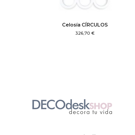
AÑADIR AL CARRITO
Celosía CÍRCULOS
326,70
€