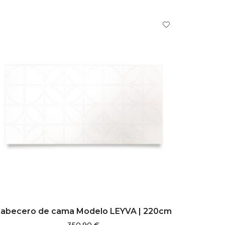
AÑADIR AL CARRITO
abecero de cama Modelo LEYVA | 220cm