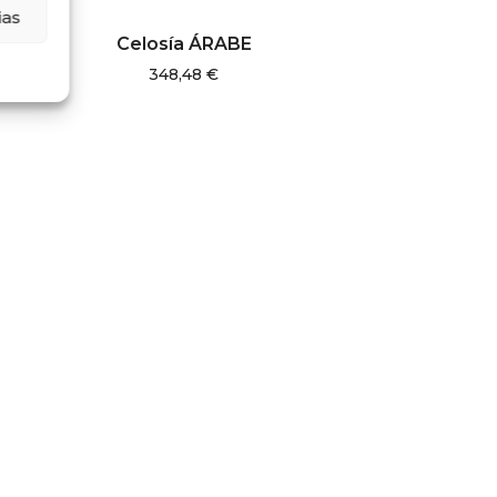
ias
AÑADIR AL CARRITO
Celosía ÁRABE
348,48
€