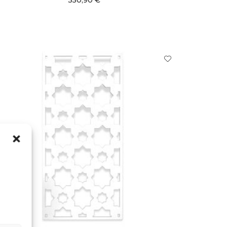
350,90
€